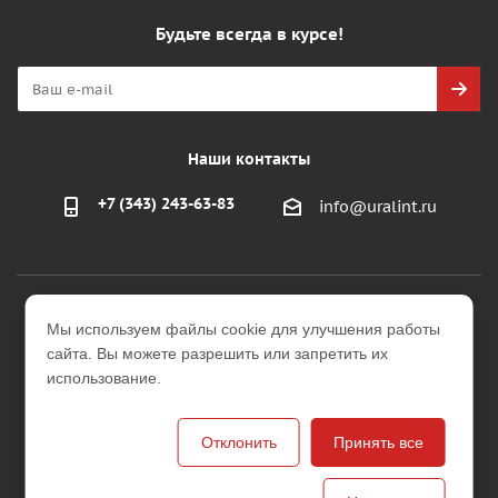
Будьте всегда в курсе!
Наши контакты
+7 (343) 243-63-83
info@uralint.ru
2026 © ООО "УралИнтерьер"
Мы используем файлы cookie для улучшения работы
Интернет-магазин строительных и отделочных
сайта. Вы можете разрешить или запретить их
материалов
использование.
Версия для печати
Отклонить
Принять все