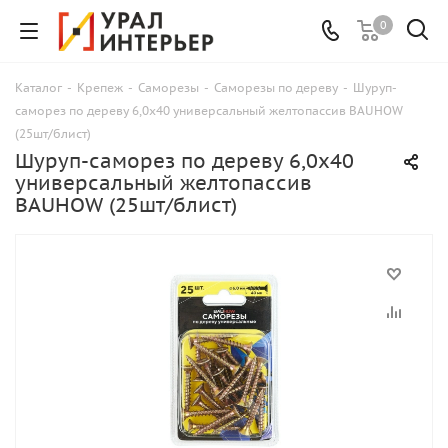
0
Каталог
-
Крепеж
-
Саморезы
-
Саморезы по дереву
-
Шуруп-
саморез по дереву 6,0х40 универсальный желтопассив BAUHOW
(25шт/блист)
Шуруп-саморез по дереву 6,0х40
универсальный желтопассив
BAUHOW (25шт/блист)