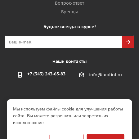
Вопрос-ответ
Бренды
Будьте всегда в курсе!
Наши контакты
+7 (343) 243-63-83
info@uralint.ru
2026 © ООО "УралИнтерьер"
Мы используем файлы cookie для улучшения работы
Интернет-магазин строительных и отделочных
сайта. Вы можете разрешить или запретить их
материалов
использование.
Версия для печати