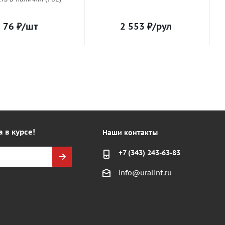
76
₽
/шт
2 553
₽
/рул
а в курсе!
Наши контакты
+7 (343) 243-63-83
info@uralint.ru