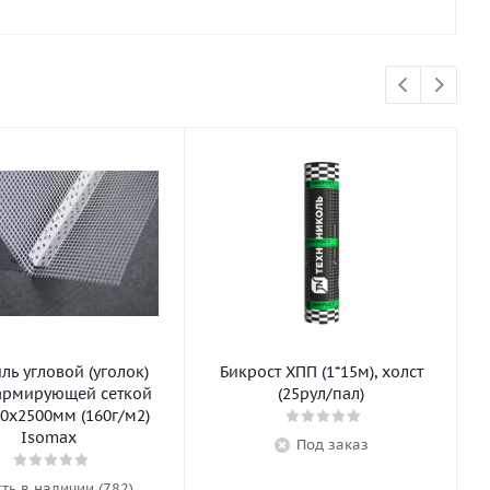
ь угловой (уголок)
Бикрост ХПП (1*15м), холст
армирующей сеткой
(25рул/пал)
0х2500мм (160г/м2)
Isomax
Под заказ
сть в наличии (782)