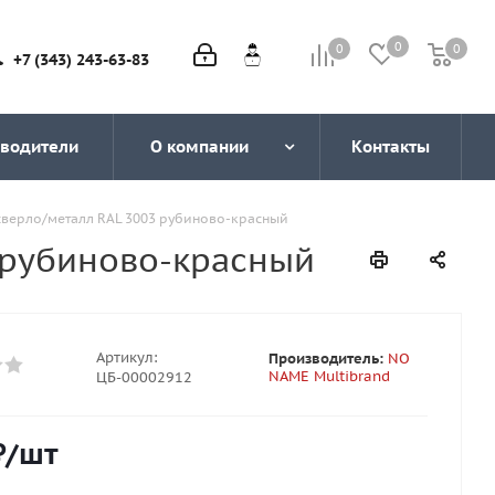
0
0
0
0
+7 (343) 243-63-83
водители
О компании
Контакты
сверло/металл RAL 3003 рубиново-красный
 рубиново-красный
Артикул:
Производитель:
NO
NAME Multibrand
ЦБ-00002912
₽
/шт