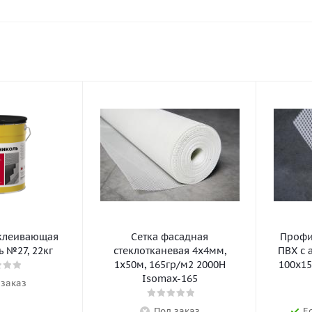
клеивающая
Сетка фасадная
Профил
 №27, 22кг
стеклотканевая 4х4мм,
ПВХ с 
1х50м, 165гр/м2 2000Н
100х15
Isomax-165
 заказ
Под заказ
Е