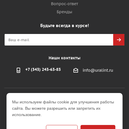
Вопрос-ответ
Бренды
Будьте всегда в курсе!
Наши контакты
+7 (343) 243-63-83
info@uralint.ru
2026 © ООО "УралИнтерьер"
Мы используем файлы cookie для улучшения работы
Интернет-магазин строительных и отделочных
сайта. Вы можете разрешить или запретить их
материалов
использование.
Версия для печати