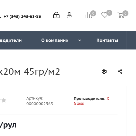
0
0
0
0
+7 (343) 243-63-83
водители
О компании
Контакты
х20м 45гр/м2
Артикул:
Производитель:
X-
Glass
00000002563
/рул