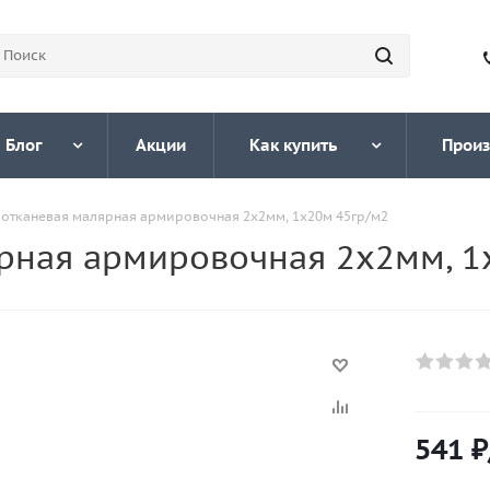
Блог
Акции
Как купить
Произ
лотканевая малярная армировочная 2х2мм, 1х20м 45гр/м2
ярная армировочная 2х2мм, 1
541
₽