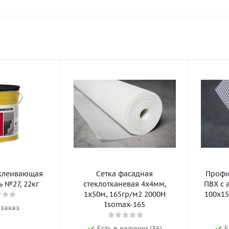
клеивающая
Сетка фасадная
Профил
 №27, 22кг
стеклотканевая 4х4мм,
ПВХ с 
1х50м, 165гр/м2 2000Н
100х15
Isomax-165
 заказ
Есть в наличии (36)
Е