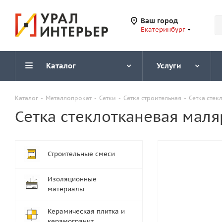
Ваш город
Екатеринбург
Каталог
Услуги
Каталог
-
Металлопрокат
-
Сетки
-
Сетка строительная
-
Сетка стек
Сетка стеклотканевая мал
Строительные смеси
Изоляционные
материалы
Керамическая плитка и
керамогранит