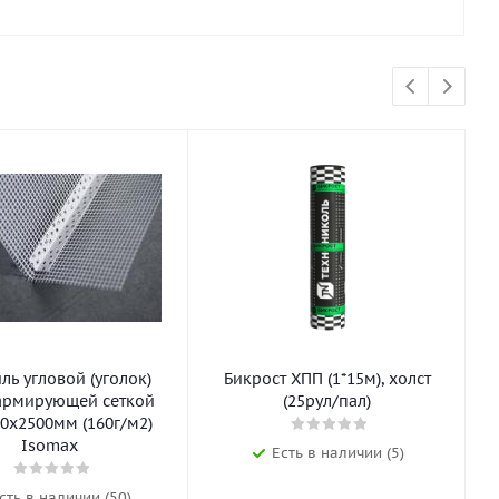
ь угловой (уголок)
Бикрост ХПП (1*15м), холст
армирующей сеткой
(25рул/пал)
0х2500мм (160г/м2)
Isomax
Есть в наличии (5)
сть в наличии (50)