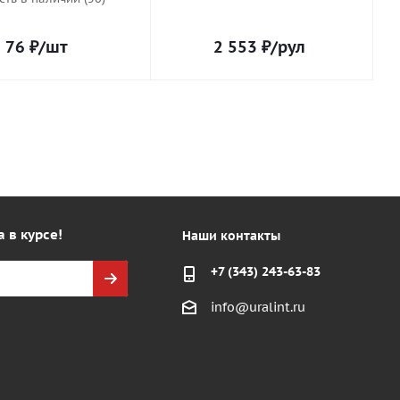
76
₽
/шт
2 553
₽
/рул
а в курсе!
Наши контакты
+7 (343) 243-63-83
info@uralint.ru