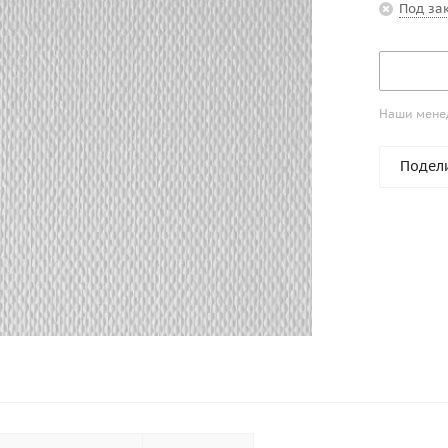
Под за
Наши менед
Подел