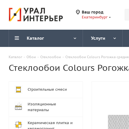
Ваш город
Екатеринбург
Каталог
Услуги
Каталог
-
Обои
-
Стеклообои
-
Стеклообои Colours Рогожка средня
Стеклообои Colours Рогожк
Строительные смеси
Изоляционные
материалы
Керамическая плитка и
керамогранит