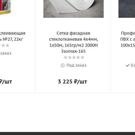
клеивающая
Сетка фасадная
Профил
 №27, 22кг
стеклотканевая 4х4мм,
ПВХ с 
1х50м, 165гр/м2 2000Н
100х15
Isomax-165
 заказ
Под заказ
Е
₽
/шт
3 225
₽
/шт