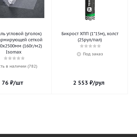
ь угловой (уголок)
Бикрост ХПП (1*15м), холст
армирующей сеткой
(25рул/пал)
0х2500мм (160г/м2)
Isomax
Под заказ
сть в наличии (782)
76
₽
/шт
2 553
₽
/рул