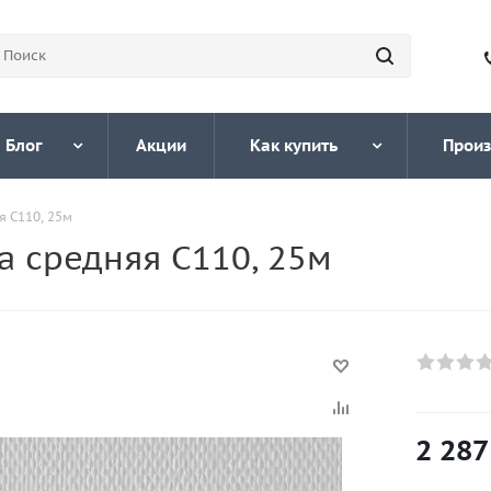
Блог
Акции
Как купить
Произ
я С110, 25м
а средняя С110, 25м
2 287