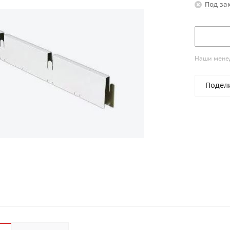
Под за
Наши менед
Подел