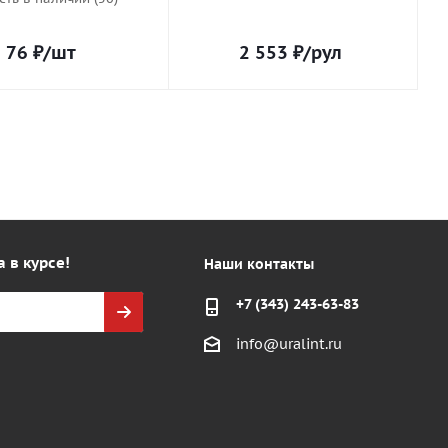
76
₽
/шт
2 553
₽
/рул
а в курсе!
Наши контакты
+7 (343) 243-63-83
info@uralint.ru