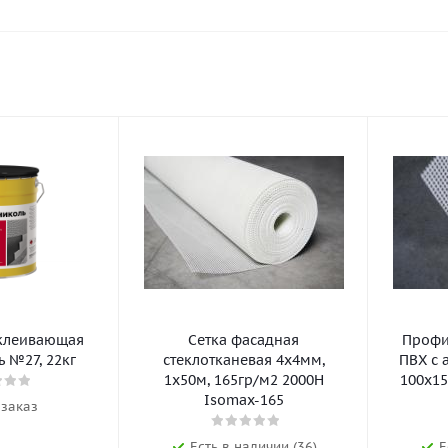
клеивающая
Сетка фасадная
Профил
 №27, 22кг
стеклотканевая 4х4мм,
ПВХ с 
1х50м, 165гр/м2 2000Н
100х15
Isomax-165
 заказ
Есть в наличии (36)
Е