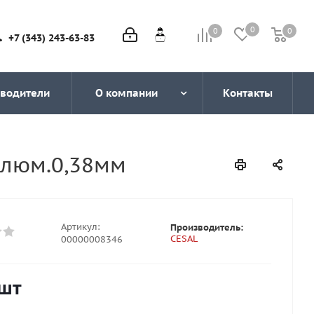
0
0
0
0
+7 (343) 243-63-83
водители
О компании
Контакты
алюм.0,38мм
Артикул:
Производитель:
CESAL
00000008346
шт