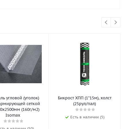
ь угловой (уголок)
Бикрост ХПП (1*15м), холст
армирующей сеткой
(25рул/пал)
0х2500мм (160г/м2)
Isomax
Есть в наличии (5)
сть в наличии (50)