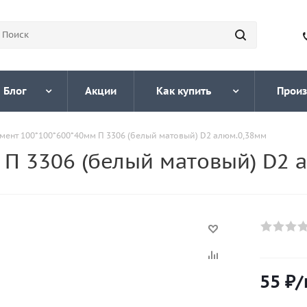
Блог
Акции
Как купить
Произ
мент 100*100*600*40мм П 3306 (белый матовый) D2 алюм.0,38мм
 П 3306 (белый матовый) D2 
55
₽
/