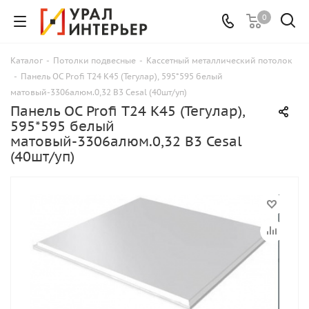
0
Каталог
-
Потолки подвесные
-
Кассетный металлический потолок
-
Панель ОС Profi Т24 К45 (Тегулар), 595*595 белый
матовый-3306алюм.0,32 В3 Cesal (40шт/уп)
Панель ОС Profi Т24 К45 (Тегулар),
595*595 белый
матовый-3306алюм.0,32 В3 Cesal
(40шт/уп)