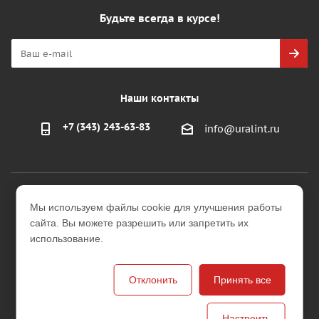
Будьте всегда в курсе!
Наши контакты
+7 (343) 243-63-83
info@uralint.ru
2026 © ООО "УралИнтерьер"
Мы используем файлы cookie для улучшения работы
Интернет-магазин строительных и отделочных
сайта. Вы можете разрешить или запретить их
материалов
использование.
Версия для печати
Отклонить
Принять все
Настроить