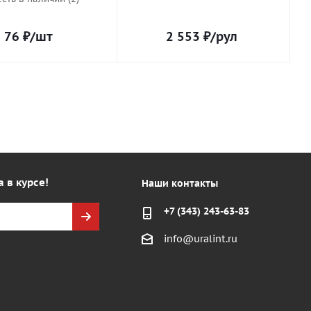
76
₽
/шт
2 553
₽
/рул
а в курсе!
Наши контакты
+7 (343) 243-63-83
info@uralint.ru