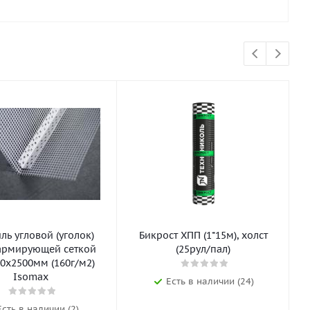
ь угловой (уголок)
Бикрост ХПП (1*15м), холст
армирующей сеткой
(25рул/пал)
0х2500мм (160г/м2)
Isomax
Есть в наличии (24)
Есть в наличии (2)