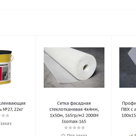
клеивающая
Сетка фасадная
Профил
 №27, 22кг
стеклотканевая 4х4мм,
ПВХ с 
1х50м, 165гр/м2 2000Н
100х15
Isomax-165
 заказ
Под заказ