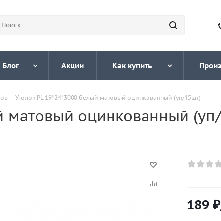
Блог
Акции
Как купить
Произ
ков
-
Уголок PL 19*24*3000 белый матовый оцинкованный (уп/45шт)
й матовый оцинкованный (уп
189
₽