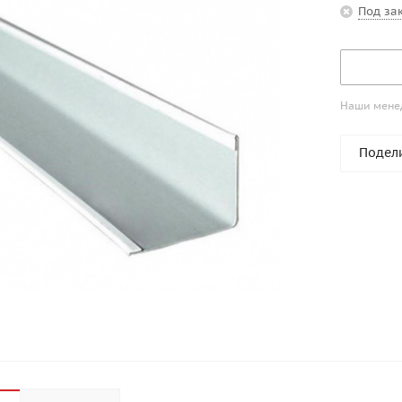
Под за
Наши менед
Подел