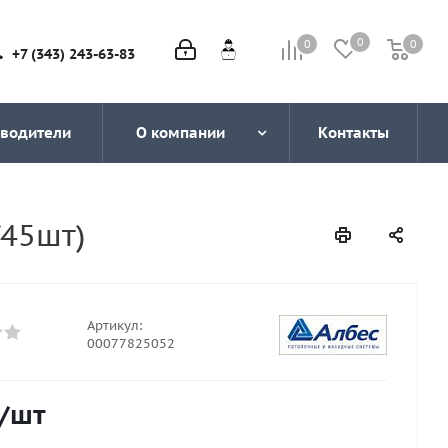
0
0
0
0
+7 (343) 243-63-83
водители
О компании
Контакты
/45шт)
Артикул:
00077825052
/шт