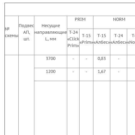
PRIM
NORM
Подвес
Несущие
№
АП,
направляющие
Т-24
схемы
Т-15
Т-15
Т-24
Т
шт.
L, мм
«Click
«Prim»
«Албес»
«Албес»
«No
Prim»
3700
-
-
0,83
-
1200
-
-
1,67
-