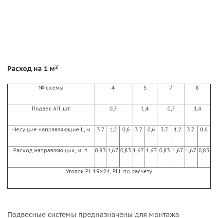
2
Расход на 1 м
№ схемы
4
5
7
8
Подвес АП, шт.
0,7
1,4
0,7
1,4
Несущие направляющие L, м
3,7
1,2
0,6
3,7
0,6
3,7
1,2
3,7
0,6
Расход направляющих, м. п.
0,83
1,67
0,83
1,67
1,67
0,83
1,67
1,67
0,83
Уголок PL 19x24, PLL по расчету
Подвесные системы предназначены для монтажа