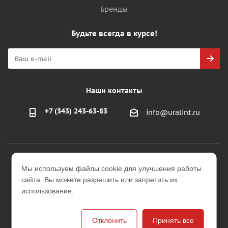
Бренды
Будьте всегда в курсе!
Наши контакты
+7 (343) 243-63-83
info@uralint.ru
2026 © ООО "УралИнтерьер"
Мы используем файлы cookie для улучшения работы
Интернет-магазин строительных и отделочных
сайта. Вы можете разрешить или запретить их
материалов
использование.
Версия для печати
Отклонить
Принять все