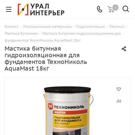
0
Каталог
-
Изоляционные материалы
-
Гидроизоляция
-
Мастика
-
Мастика битумная
-
Мастика битумная гидроизоляционная для
фундаментов ТехноНиколь AquaMast 18кг
Мастика битумная
гидроизоляционная для
фундаментов ТехноНиколь
AquaMast 18кг