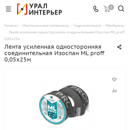
0
Каталог
-
Изоляционные материалы
-
Гидроизоляция
-
Мембраны
-
Лента усиленная односторонняя соединительная Изоспан ML proff
0,05х25м
Лента усиленная односторонняя
соединительная Изоспан ML proff
0,05х25м