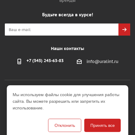
Бренды
Будьте всегда в курсе!
Наши контакты
+7 (343) 243-63-83
info@uralint.ru
2026 © ООО "УралИнтерьер"
Мы используем файлы cookie для улучшения работы
Интернет-магазин строительных и отделочных
сайта. Вы можете разрешить или запретить их
материалов
использование.
Версия для печати
Отклонить
Принять все