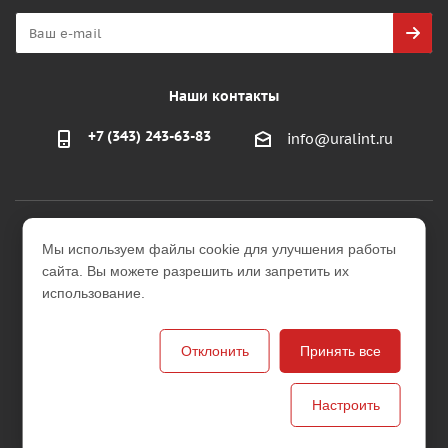
Наши контакты
+7 (343) 243-63-83
info@uralint.ru
2026 © ООО "УралИнтерьер"
Мы используем файлы cookie для улучшения работы
Интернет-магазин строительных и отделочных
сайта. Вы можете разрешить или запретить их
материалов
использование.
Версия для печати
Отклонить
Принять все
Настроить