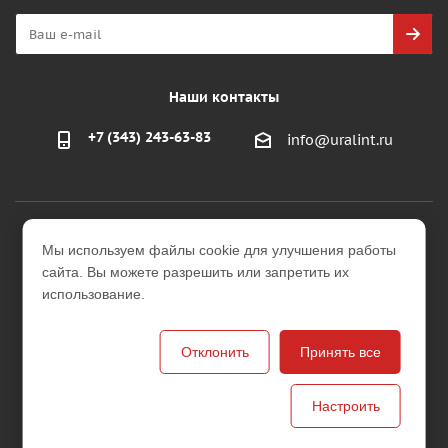
Наши контакты
+7 (343) 243-63-83
info@uralint.ru
2026 © ООО "УралИнтерьер"
Мы используем файлы cookie для улучшения работы
Интернет-магазин строительных и отделочных
сайта. Вы можете разрешить или запретить их
материалов
использование.
Версия для печати
Отклонить
Принять все
Настроить