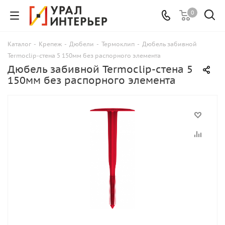
0
Каталог
-
Крепеж
-
Дюбели
-
Термоклип
-
Дюбель забивной
Termoclip-стена 5 150мм без распорного элемента
Дюбель забивной Termoclip-стена 5
150мм без распорного элемента