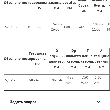
толщина
диаметр
Обозначение
поверхности,
длина,
резьбы,
бурта,
бурта,
HV
мм
мм
мм
мм
24,00-
10,00-
8
5,5 х 25
min 560
1,80
1,00
26,00
11,00
M
D
Dp
T
Ar
Твердость
наружный
диаметр
длина
толщина
Обозначение
серцевины,
диаметр,
сверла,
сверла,
резины,
HV
мм
мм
мм
мм
4,55-
7,50-
2,30-
5,5 х 25
240-425
5,28-5,46
4,70
9,00
2,70
Задать вопрос