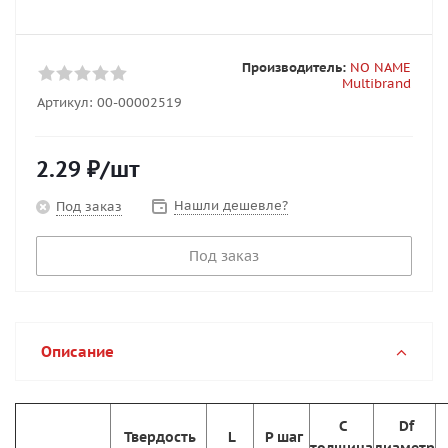
Производитель:
NO NAME
Multibrand
Артикул:
00-00002519
2.29
₽
/шт
Нашли дешевле?
Под заказ
Под заказ
Описание
C
Df
Твердость
L
P шаг