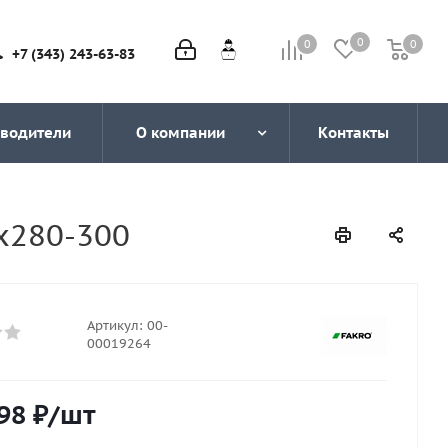
0
0
0
0
+7 (343) 243-63-83
водители
О компании
Контакты
х280-300
Артикул:
00-
00019264
98
₽
/шт