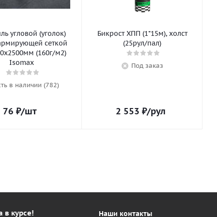
ь угловой (уголок)
Бикрост ХПП (1*15м), холст
армирующей сеткой
(25рул/пал)
0х2500мм (160г/м2)
Isomax
Под заказ
сть в наличии (782)
76
₽
/шт
2 553
₽
/рул
а в курсе!
Наши контакты