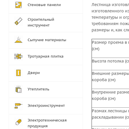
Лестница изготов
Стеновые панели
изготовленного и
температуры и ог
Строительный
требованиям пожа
инструмент
размеры и, как с
Сыпучие материалы
Размер проема в 
(см)
Тротуарная плитка
Высота потолка (с
Двери
Внешние размер
короба (см)
Утеплитель
Внутренние разм
короба (см)
Электроинструмент
Размах лестницы 
раскладывании (с
Электротехническая
продукция