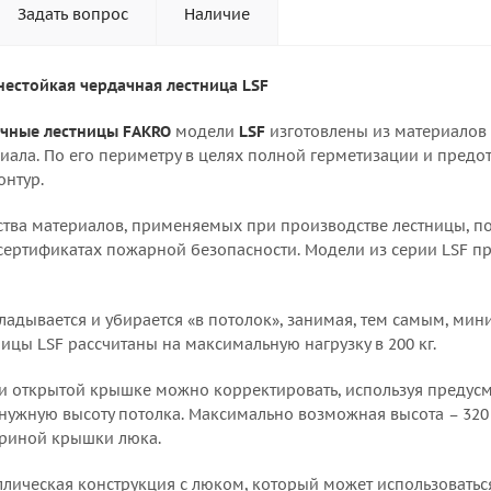
Задать вопрос
Наличие
нестойкая чердачная лестница LSF
чные лестницы FAKRO
модели
LSF
изготовлены из материалов 
иала. По его периметру в целях полной герметизации и пре
онтур.
ства материалов, применяемых при производстве лестницы, п
сертификатах пожарной безопасности. Модели из серии LSF 
кладывается и убирается «в потолок», занимая, тем самым, ми
ицы LSF рассчитаны на максимальную нагрузку в 200 кг.
ри открытой крышке можно корректировать, используя предусм
ужную высоту потолка. Максимально возможная высота – 320 см
ириной крышки люка.
ллическая конструкция с люком, который может использоватьс