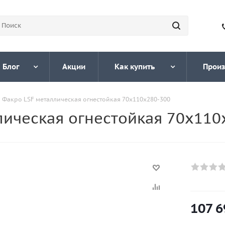
Блог
Акции
Как купить
Произ
 Факро LSF металлическая огнестойкая 70х110х280-300
лическая огнестойкая 70х110
107 6