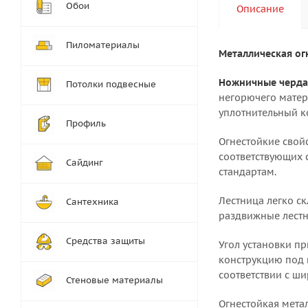
Обои
Описание
Пиломатериалы
Металлическая ог
Ножничные черда
Потолки подвесные
негорючего матер
уплотнительный к
Профиль
Огнестойкие свой
соответствующих 
Сайдинг
стандартам.
Лестница легко с
Сантехника
раздвижные лестн
Средства защиты
Угол установки п
конструкцию под н
соответствии с ш
Стеновые материалы
Огнестойкая мета