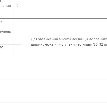
в
тоянии
C
)
тупень
Для увеличения высоты лестницы дополните
ширину люка или ступени лестницы (30, 32 и
ту
м