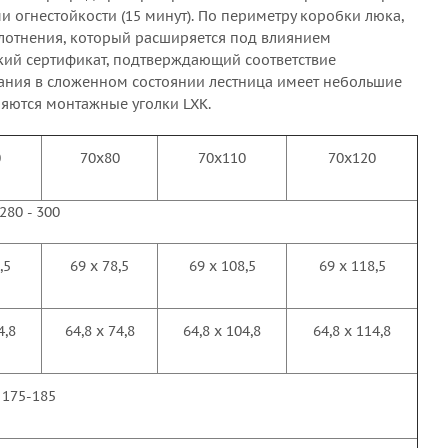
 огнестойкости (15 минут). По периметру коробки люка,
плотнения, который расширяется под влиянием
кий сертификат, подтверждающий соответствие
ания в сложенном состоянии лестница имеет небольшие
ляются монтажные уголки LXK.
0
70x80
70x110
70x120
280 - 300
,5
69 x 78,5
69 x 108,5
69 x 118,5
4,8
64,8 x 74,8
64,8 x 104,8
64,8 x 114,8
175-185