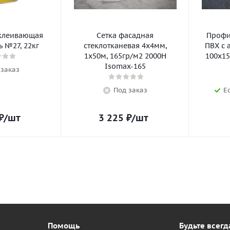
клеивающая
Сетка фасадная
Профил
 №27, 22кг
стеклотканевая 4х4мм,
ПВХ с 
1х50м, 165гр/м2 2000Н
100х15
Isomax-165
 заказ
Под заказ
Е
₽
/шт
3 225
₽
/шт
Помощь
Будьте всегд