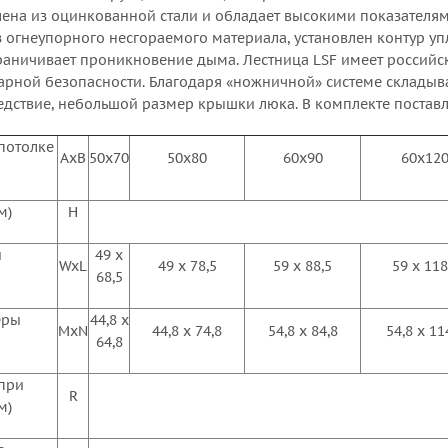
лена из оцинкованной стали и обладает высокими показателями
з огнеупорного несгораемого материала, установлен контур у
раничивает проникновение дыма. Лестница LSF имеет российс
рной безопасности. Благодаря «ножничной» системе складыв
ледствие, небольшой размер крышки люка. В комплекте постав
потолке
AxB
50x70
50x80
60x90
60x12
м)
H
ы
49 x
WxL
49 х 78,5
59 x 88,5
59 x 118
68,5
еры
44,8 x
MxN
44,8 х 74,8
54,8 x 84,8
54,8 x 11
64,8
при
R
м)