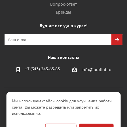
Вопрос-ответ
Бренды
Будьте всегда в курсе!
Наши контакты
+7 (343) 243-63-83
info@uralint.ru
2026 © ООО "УралИнтерьер"
Мы используем файлы cookie для улучшения работы
Интернет-магазин строительных и отделочных
сайта. Вы можете разрешить или запретить их
материалов
использование.
Версия для печати