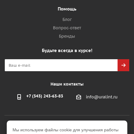
Помощь
Блог
Вопрос-ответ
Бренды
Будьте всегда в курсе!
Наши контакты
+7 (343) 243-63-83
info@uralint.ru
2026 © ООО "УралИнтерьер"
Мы используем файлы cookie для улучшения работы