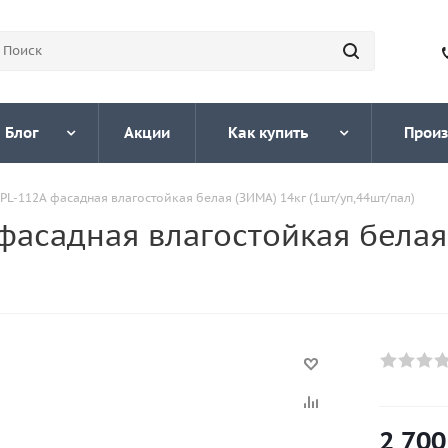
Блог
Акции
Как купить
Произ
 PL-112А фасадная влагостойкая белая (ЗИМА) 14кг (1шт/уп,44шт/пал)
 фасадная влагостойкая белая
2 700