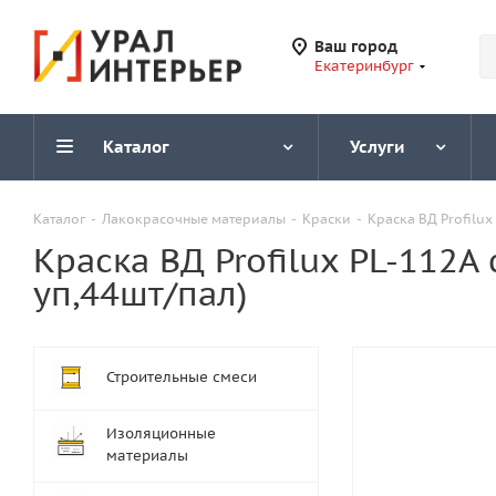
Ваш город
Екатеринбург
Каталог
Услуги
Каталог
-
Лакокрасочные материалы
-
Краски
-
Краска ВД Profilux
Краска ВД Profilux PL-112А
уп,44шт/пал)
Строительные смеси
Изоляционные
материалы