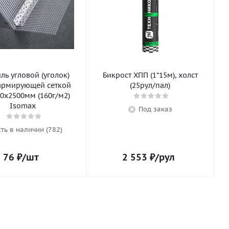
ь угловой (уголок)
Бикрост ХПП (1*15м), холст
армирующей сеткой
(25рул/пал)
0х2500мм (160г/м2)
Isomax
Под заказ
сть в наличии (782)
76
₽
/шт
2 553
₽
/рул