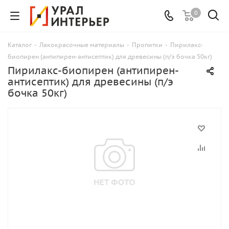
0
Каталог
-
Лакокрасочные материалы
-
Пропитки
-
Пирилакс-
биопирен (антипирен-антисептик) для древесины (п/э бочка 50кг)
Пирилакс-биопирен (антипирен-
антисептик) для древесины (п/э
бочка 50кг)