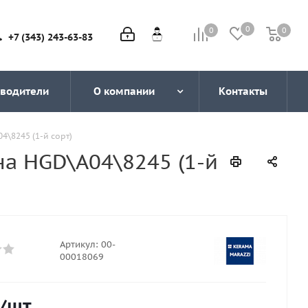
0
0
0
0
+7 (343) 243-63-83
водители
О компании
Контакты
\8245 (1-й сорт)
а HGD\A04\8245 (1-й
Артикул:
00-
00018069
/шт