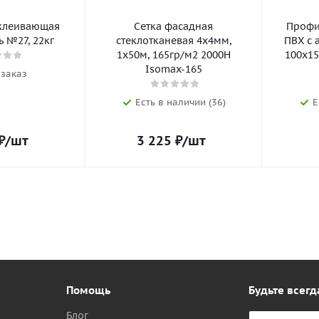
клеивающая
Сетка фасадная
Профил
 №27, 22кг
стеклотканевая 4х4мм,
ПВХ с 
1х50м, 165гр/м2 2000Н
100х15
Isomax-165
 заказ
Есть в наличии (36)
Е
₽
/шт
3 225
₽
/шт
Помощь
Будьте всегд
Блог