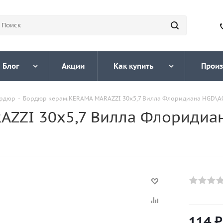
Блог
Акции
Как купить
Произ
ордюр
-
Бордюр керам.KERAMA MARAZZI 30х5,7 Вилла Флоридиана HGD\A04
ZZI 30х5,7 Вилла Флоридиан
114
₽