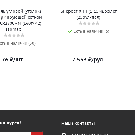
ь угловой (уголок)
Бикрост ХПП (1*15м), холст
армирующей сеткой
(25рул/пал)
0х2500мм (160г/м2)
Isomax
Есть в наличии (5)
сть в наличии (50)
76
₽
/шт
2 553
₽
/рул
а в курсе!
Наши контакты