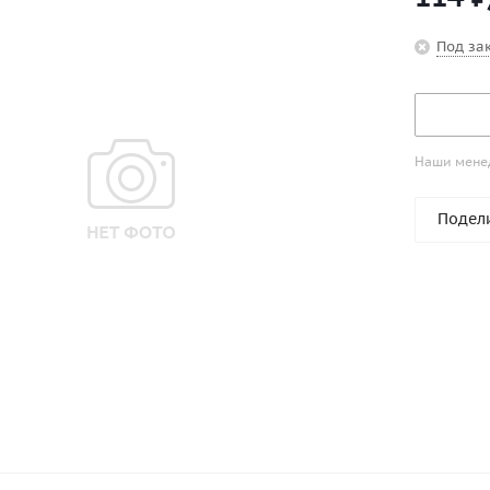
Под за
Наши менед
Подел