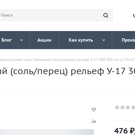
Блог
Акции
Как купить
Произ
ерамогранит серо-бежевый (соль/перец) рельеф У-17 300*300 мм (1,35м2/у
 (соль/перец) рельеф У-17 3
476
₽