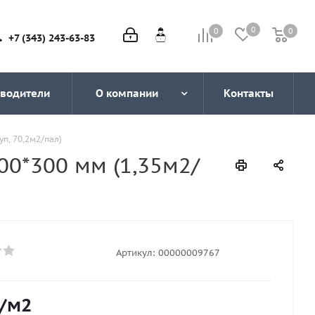
0
0
0
0
+7 (343) 243-63-83
водители
О компании
Контакты
п, 70,2м2/пал)
00*300 мм (1,35м2/
Артикул:
00000009767
/м2