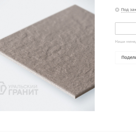
Под за
Наши менед
Подел