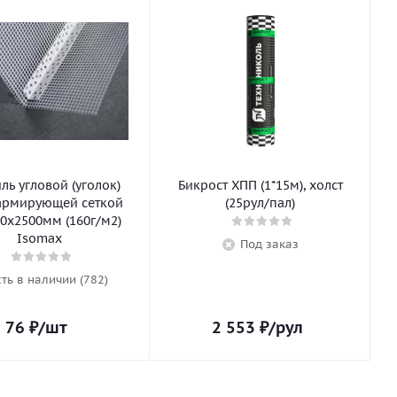
ь угловой (уголок)
Бикрост ХПП (1*15м), холст
армирующей сеткой
(25рул/пал)
0х2500мм (160г/м2)
Isomax
Под заказ
сть в наличии (782)
76
₽
/шт
2 553
₽
/рул