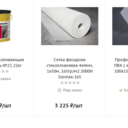
клеивающая
Сетка фасадная
Профил
 №27, 22кг
стеклотканевая 4х4мм,
ПВХ с 
1х50м, 165гр/м2 2000Н
100х15
Isomax-165
 заказ
Под заказ
Е
₽
/шт
3 225
₽
/шт