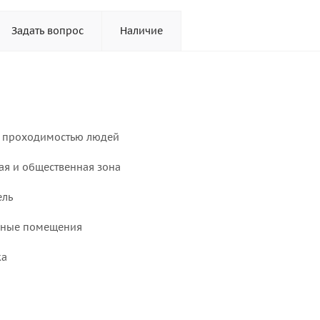
Задать вопрос
Наличие
й проходимостью людей
ая и общественная зона
ель
исные помещения
ка