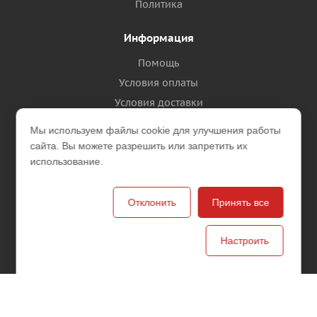
Политика
Информация
Помощь
Условия оплаты
Условия доставки
Гарантия на товар
Мы используем файлы cookie для улучшения работы
сайта. Вы можете разрешить или запретить их
Помощь
использование.
Блог
Вопрос-ответ
Отклонить
Принять все
Бренды
Настроить
Будьте всегда в курсе!