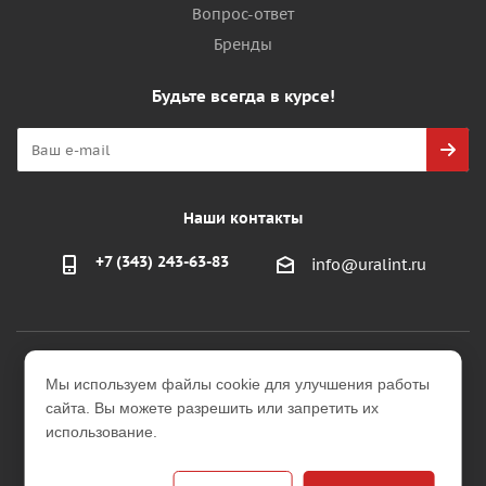
Вопрос-ответ
Бренды
Будьте всегда в курсе!
Наши контакты
+7 (343) 243-63-83
info@uralint.ru
2026 © ООО "УралИнтерьер"
Мы используем файлы cookie для улучшения работы
Интернет-магазин строительных и отделочных
сайта. Вы можете разрешить или запретить их
материалов
использование.
Версия для печати