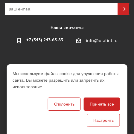
Наши контакты
+7 (343) 243-63-83
info@uralint.ru
2026 © ООО "УралИнтерьер"
Мы используем файлы cookie для улучшения работы
Интернет-магазин строительных и отделочных
сайта. Вы можете разрешить или запретить их
материалов
использование.
Версия для печати
Отклонить
Принять все
Настроить