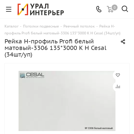
0
Каталог
-
Потолки подвесные
-
Реечный потолок
-
Рейка Н-
профиль Profi белый матовый-3306 135*3000 К Н Cesal (34шт/уп)
Рейка Н-профиль Profi белый
матовый-3306 135*3000 К Н Cesal
(34шт/уп)