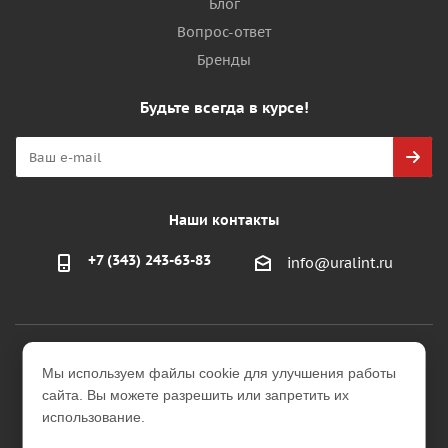
Блог
Вопрос-ответ
Бренды
Будьте всегда в курсе!
Наши контакты
+7 (343) 243-63-83
info@uralint.ru
2026 © ООО "УралИнтерьер"
Мы используем файлы cookie для улучшения работы
Интернет-магазин строительных и отделочных
сайта. Вы можете разрешить или запретить их
материалов
использование.