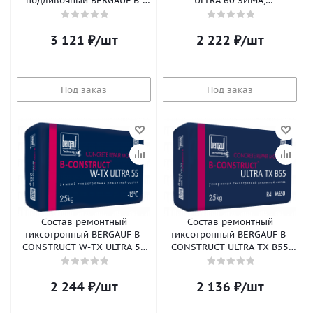
подливочный BERGAUF B-
ULTRA 60 ЗИМА,
CONSTRUCT MICROFILLER,
быстротвердеющий, 25кг
25кг (56шт/пал)
(56шт/пал)
3 121
₽
/шт
2 222
₽
/шт
Под заказ
Под заказ
Состав ремонтный
Состав ремонтный
тиксотропный BERGAUF B-
тиксотропный BERGAUF B-
CONSTRUCT W-TX ULTRA 55
CONSTRUCT ULTRA TX B55
ЗИМА, быстротвердеющий,
быстротвердеющий, 25кг
25кг (56шт/п)
(56шт/пал)
2 244
₽
/шт
2 136
₽
/шт