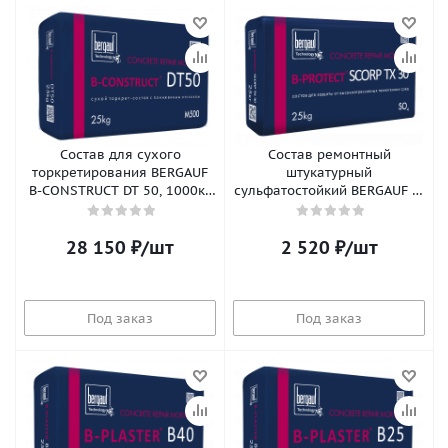
Состав для сухого
Состав ремонтный
торкретирования BERGAUF
штукатурный
B-CONSTRUCT DT 50, 1000кг
сульфатостойкий BERGAUF B-
(мешки в МКР)
PROTECT SCORP TX 30, 25кг
28 150
₽
/шт
2 520
₽
/шт
Под заказ
Под заказ