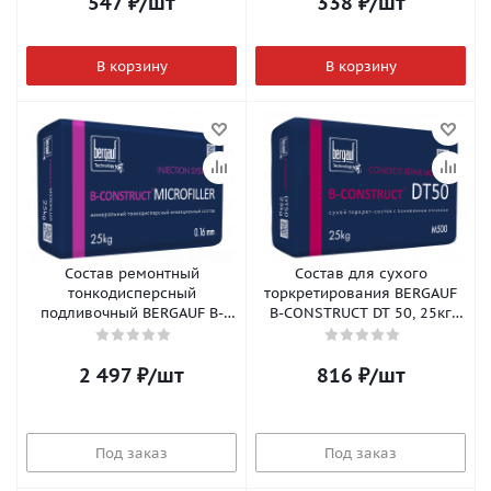
547
₽
/шт
338
₽
/шт
В корзину
В корзину
Состав ремонтный
Состав для сухого
тонкодисперсный
торкретирования BERGAUF
подливочный BERGAUF B-
B-CONSTRUCT DT 50, 25кг
CONSTRUCT MICROFILLER,
(56шт/пал)
20кг (56шт/пал)
2 497
₽
/шт
816
₽
/шт
Под заказ
Под заказ