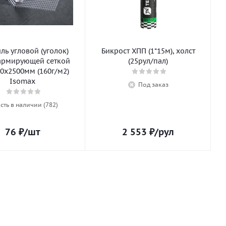
ь угловой (уголок)
Бикрост ХПП (1*15м), холст
армирующей сеткой
(25рул/пал)
0х2500мм (160г/м2)
Isomax
Под заказ
Есть в наличии (782)
76
₽
/шт
2 553
₽
/рул