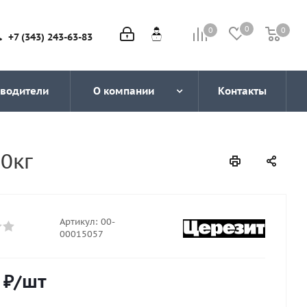
0
0
0
0
+7 (343) 243-63-83
водители
О компании
Контакты
0кг
Артикул:
00-
00015057
₽
/шт