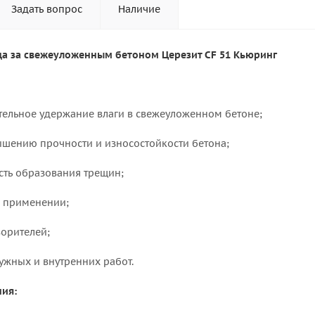
Задать вопрос
Наличие
да за свежеуложенным бетоном Церезит CF 51 Кьюринг
тельное удержание влаги в свежеуложенном бетоне;
ышению прочности и износостойкости бетона;
сть образования трещин;
в применении;
ворителей;
ужных и внутренних работ.
ия: