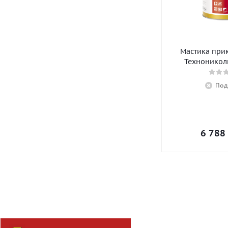
Мастика при
Технониколь
Под
6 788