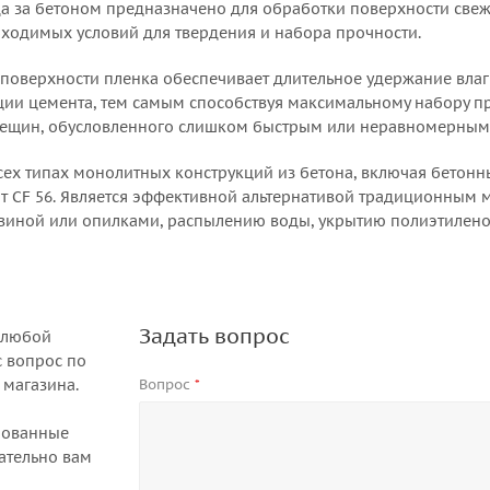
да за бетоном предназначено для обработки поверхности све
ходимых условий для твердения и набора прочности.
поверхности пленка обеспечивает длительное удержание влаг
ции цемента, тем самым способствуя максимальному набору п
рещин, обусловленного слишком быстрым или неравномерным
сех типах монолитных конструкций из бетона, включая бето
т CF 56. Является эффективной альтернативой традиционным 
ной или опилками, распылению воды, укрытию полиэтиленово
Задать вопрос
 любой
 вопрос по
 магазина.
Вопрос
*
рованные
ательно вам