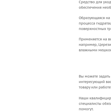
Средство для ухо
обеспечения необ
Образующаяся на 
процесса гидрата
поверхностных т
Применяется на в
например, Церези
влажными мешкови
Вы можете задать
интересующий вас
товару или работе
Наши квалифици
специалисты обяз
помогут.