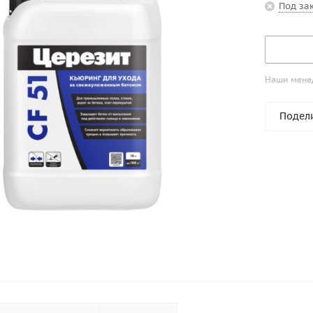
Под за
Наши менед
Подел