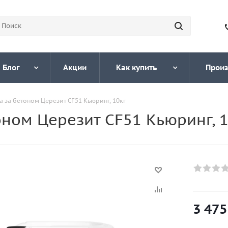
Блог
Акции
Как купить
Произ
а за бетоном Церезит CF51 Кьюринг, 10кг
оном Церезит CF51 Кьюринг, 1
3 475