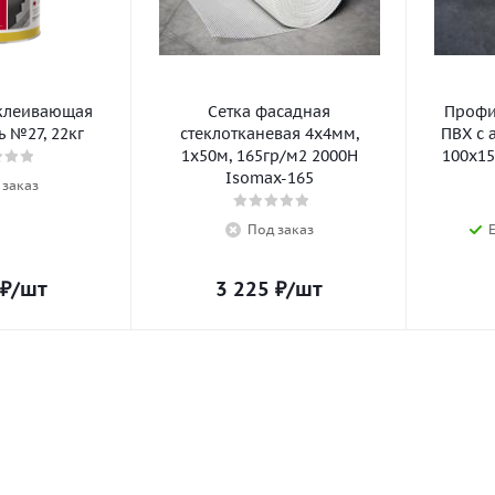
клеивающая
Сетка фасадная
Профил
 №27, 22кг
стеклотканевая 4х4мм,
ПВХ с 
1х50м, 165гр/м2 2000Н
100х15
Isomax-165
 заказ
Под заказ
₽
/шт
3 225
₽
/шт