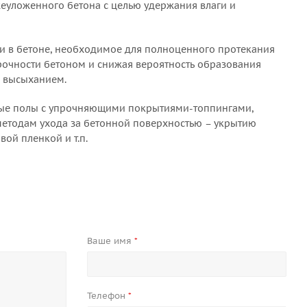
жеуложенного бетона с целью удержания влаги и
и в бетоне, необходимое для полноценного протекания
рочности бетоном и снижая вероятность образования
 высыханием.
нные полы с упрочняющими покрытиями-топпингами,
методам ухода за бетонной поверхностью – укрытию
й пленкой и т.п.
Ваше имя
*
Телефон
*