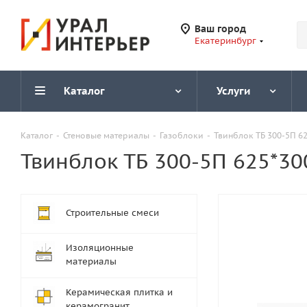
Ваш город
Екатеринбург
Каталог
Услуги
Каталог
-
Стеновые материалы
-
Газоблоки
-
Твинблок ТБ 300-5П 6
Твинблок ТБ 300-5П 625*30
Строительные смеси
Изоляционные
материалы
Керамическая плитка и
керамогранит