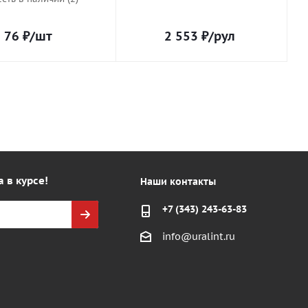
76
₽
/шт
2 553
₽
/рул
а в курсе!
Наши контакты
+7 (343) 243-63-83
info@uralint.ru