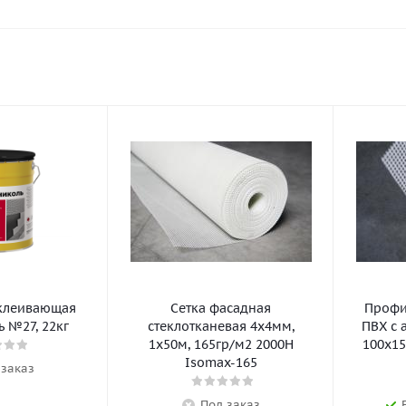
клеивающая
Сетка фасадная
Профил
 №27, 22кг
стеклотканевая 4х4мм,
ПВХ с 
1х50м, 165гр/м2 2000Н
100х15
Isomax-165
 заказ
Под заказ