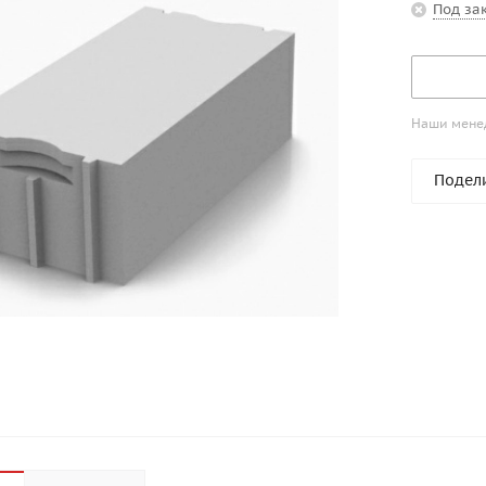
Под за
Наши менед
Подел