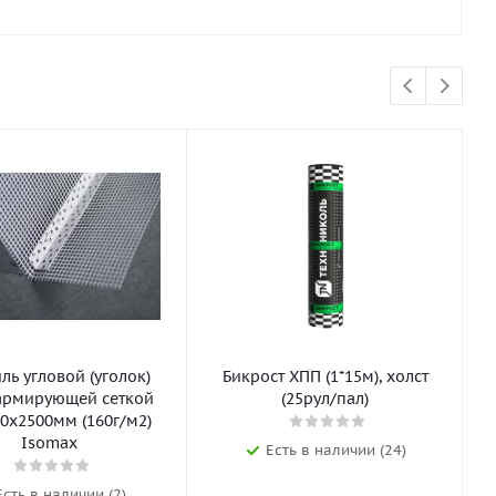
ь угловой (уголок)
Бикрост ХПП (1*15м), холст
армирующей сеткой
(25рул/пал)
0х2500мм (160г/м2)
Isomax
Есть в наличии (24)
Есть в наличии (2)