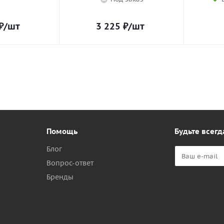
₽
/шт
3 225
₽
/шт
Помощь
Будьте всегд
Блог
Вопрос-ответ
Бренды