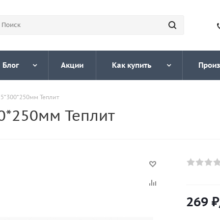
Блог
Акции
Как купить
Произ
25*300*250мм Теплит
0*250мм Теплит
269
₽