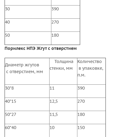
30
390
40
270
50
180
Порилекс НПЭ Жгут с отверстием
Толщина
Количество
Диаметр жгутов
стенки, мм
в упаковке,
с отверстием, мм
п.м.
30*8
11
390
40*15
12,5
270
50*27
11,5
180
60*40
10
150