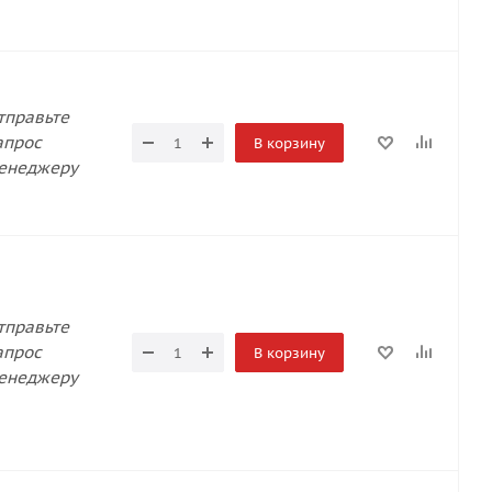
тправьте
апрос
В корзину
енеджеру
тправьте
апрос
В корзину
енеджеру