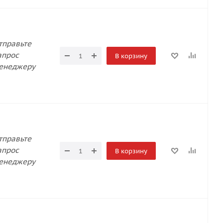
тправьте
апрос
В корзину
енеджеру
тправьте
апрос
В корзину
енеджеру