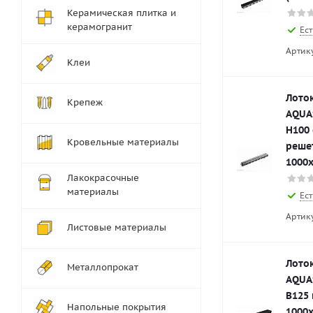
Керамическая плитка и
керамогранит
Ест
Артик
Клеи
Лото
Крепеж
AQUA
H100
Кровельные материалы
реше
1000
Лакокрасочные
материалы
Ест
Артик
Листовые материалы
Лото
Металлопрокат
AQUA
B125
Напольные покрытия
1000