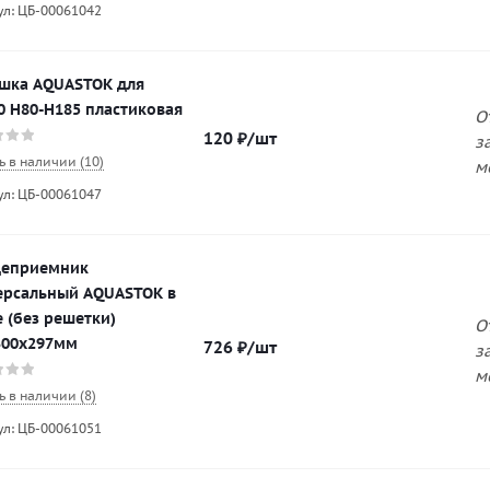
ул: ЦБ-00061042
ушка AQUASTOK для
0 H80-H185 пластиковая
О
120
₽
/шт
з
ь в наличии (10)
м
ул: ЦБ-00061047
еприемник
ерсальный AQUASTOK в
 (без решетки)
О
300х297мм
726
₽
/шт
з
м
ь в наличии (8)
ул: ЦБ-00061051