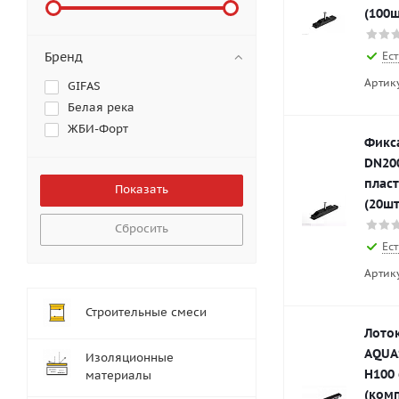
(100ш
Ест
Бренд
Артик
GIFAS
Белая река
ЖБИ-Форт
Фикс
DN20
плас
(20шт
Сбросить
Ест
Артик
Строительные смеси
Лото
AQUA
Изоляционные
H100
материалы
(ком