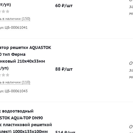
т/уп)
60
₽
/шт
з
м
ь в наличии (150)
ул: ЦБ-00061041
атор решетки AQUASTOK
0 тип Ферма
тиковый 210х40х33мм
О
/уп)
88
₽
/шт
з
м
ь в наличии (110)
ул: ЦБ-00061043
к водоотводный
STOK AQUA-TOP DN90
 с пластиковой решеткой
О
плект) 1000х135х100мм
514
₽
/шт