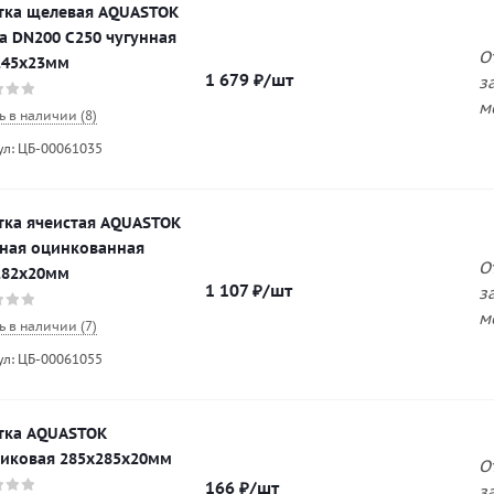
тка щелевая AQUASTOK
a DN200 С250 чугунная
О
245х23мм
1 679
₽
/шт
з
м
ь в наличии (8)
ул: ЦБ-00061035
тка ячеистая AQUASTOK
ьная оцинкованная
О
282х20мм
1 107
₽
/шт
з
м
ь в наличии (7)
ул: ЦБ-00061055
тка AQUASTOK
тиковая 285х285х20мм
О
166
₽
/шт
з