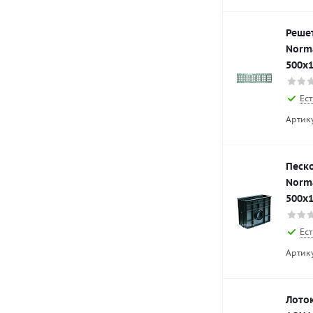
Реше
Norm
500х
Ест
Артик
Песк
Norm
500х
Ест
Артик
Лото