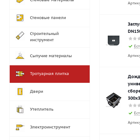
Артик
Стеновые панели
Загл
DN15
Строительный
инструмент
Ест
Артик
Сыпучие материалы
Тротуарная плитка
Дожд
унив
сборе
Двери
300х
Утеплитель
Ест
Артик
Электроинструмент