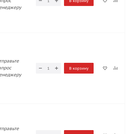
апрос
В корзину
енеджеру
тправьте
апрос
В корзину
енеджеру
тправьте