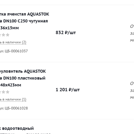
тка ячеистая AQUASTOK
a DN100 С250 чугунная
О
136х15мм
832
₽
/шт
з
м
ь в наличии (2)
ул: ЦБ-00061037
оуловитель AQUASTOK
a DN100 пластиковый
О
148х423мм
1 201
₽
/шт
з
м
ь в наличии (1)
ул: ЦБ-00061028
к водоотводный