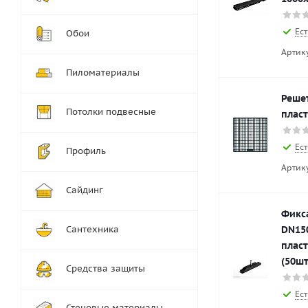
Ест
Обои
Артик
Пиломатериалы
Реше
Потолки подвесные
плас
Ест
Профиль
Артик
Сайдинг
Фикс
Сантехника
DN15
плас
(50шт
Средства защиты
Ест
Стеновые материалы