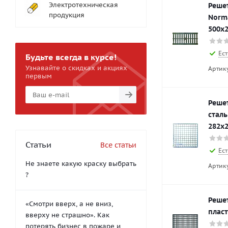
Электротехническая
Реше
продукция
Norm
500х
Ест
Будьте всегда в курсе!
Узнавайте о скидках и акциях
Артик
первым
Реше
стал
282х
Статьи
Все статьи
Ест
Не знаете какую краску выбрать
Артик
?
Реше
«Смотри вверх, а не вниз,
плас
вверху не страшно». Как
потерять бизнес в пожаре и