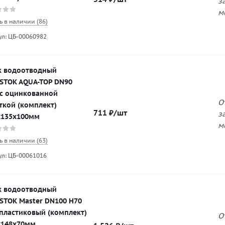
з
м
ь в наличии (86)
ул: ЦБ-00060982
к водоотводный
STOK AQUA-TOP DN90
 с оцинкованной
О
ткой (комплект)
711
₽
/шт
з
х135х100мм
м
ь в наличии (63)
ул: ЦБ-00061016
к водоотводный
STOK Master DN100 H70
 пластиковый (комплект)
О
х148х70мм