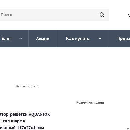
Блог
Акции
Как купить
Произ
Все товары
Розничная цена
атор решетки AQUASTOK
0 тип Ферма
тиковый 117х27х14мм
О