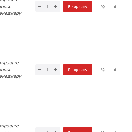
апрос
В корзину
енеджеру
тправьте
апрос
В корзину
енеджеру
тправьте