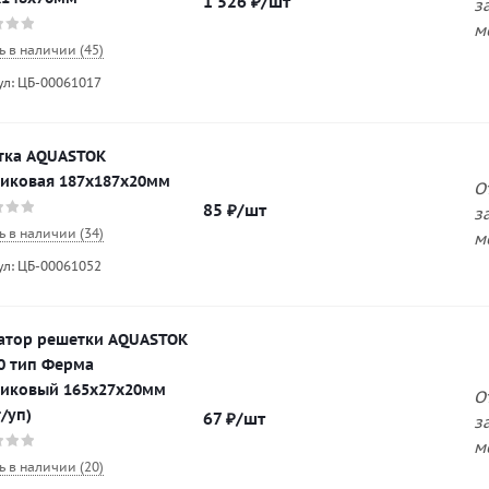
1 526
₽
/шт
з
м
ь в наличии (45)
ул: ЦБ-00061017
тка AQUASTOK
тиковая 187х187х20мм
О
85
₽
/шт
з
ь в наличии (34)
м
ул: ЦБ-00061052
атор решетки AQUASTOK
0 тип Ферма
тиковый 165х27х20мм
О
/уп)
67
₽
/шт
з
м
ь в наличии (20)