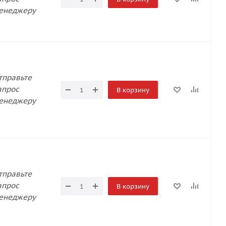
енеджеру
тправьте
апрос
В корзину
енеджеру
тправьте
апрос
В корзину
енеджеру