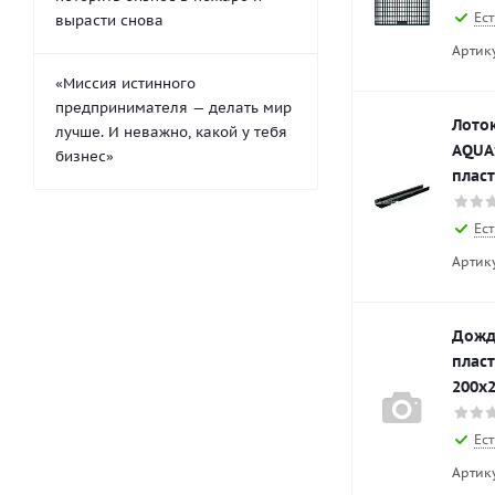
Ест
вырасти снова
Артик
«Миссия истинного
предпринимателя — делать мир
Лото
лучше. И неважно, какой у тебя
AQUA
бизнес»
плас
Ест
Артик
Дожд
пласт
200х
Ест
Артик