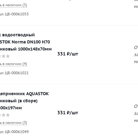
ь в наличии (5)
м
ул: ЦБ-00061053
к водоотводный
STOK Norma DN100 H70
О
тиковый 1000х148х70мм
331
₽
/шт
з
м
ь в наличии (4)
ул: ЦБ-00061021
еприемник AQUASTOK
иковый (в сборе)
О
200х197мм
331
₽
/шт
з
м
ь в наличии (3)
ул: ЦБ-00061049