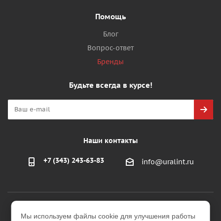
Помощь
Блог
Вопрос-ответ
Бренды
Будьте всегда в курсе!
Наши контакты
+7 (343) 243-63-83
info@uralint.ru
2026 © ООО "УралИнтерьер"
Мы используем файлы cookie для улучшения работы