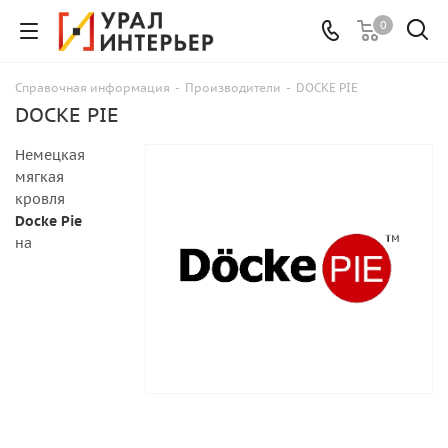
0
Справочная информация
-
Производители
-
DOCKE PIE
DOCKE PIE
Немецкая
мягкая
кровля
Docke Pie
на