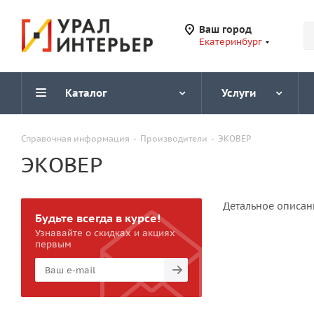
Ваш город
Екатеринбург
Каталог
Услуги
Справочная информация
-
Производители
-
ЭКОВЕР
ЭКОВЕР
Детальное описан
Будьте всегда в курсе!
Узнавайте о скидках и акциях
первым