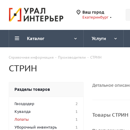
Ваш город
Екатеринбург
Каталог
Услуги
Справочная информация
-
Производители
-
СТРИН
СТРИН
Детальное описан
Разделы товаров
Гвоздодер
2
Кувалда
1
Товары СТРИН 
Лопаты
1
Уборочный инвентарь
1