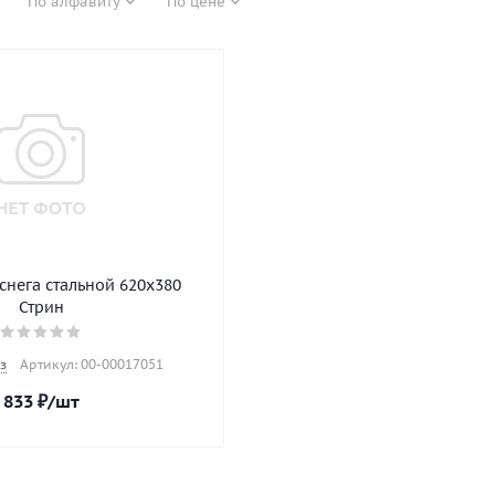
По алфавиту
По цене
снега стальной 620х380
Стрин
з
Артикул: 00-00017051
833
₽
/шт