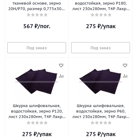
тканевой основе, зерно
водостойкая, зерно Р180,
20Н/Р70, размер 0,775х30м,
лист 230х280мм, T4P Лакра
метраж
(10шт/уп;100уп/кор)
567
₽
/пог.
275
₽
/упак
Под заказ
Под заказ
Шкурка шлифовальная,
Шкурка шлифовальная,
водостойкая, зерно Р120,
водостойкая, зерно Р60,
лист 230х280мм, T4P Лакра
лист 230х280мм, T4P Лакра
(10шт/уп;100уп/кор)
(10шт/уп;100уп/кор)
275
₽
/упак
275
₽
/упак