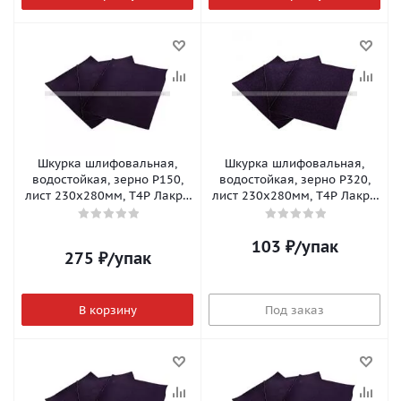
Шкурка шлифовальная,
Шкурка шлифовальная,
водостойкая, зерно Р150,
водостойкая, зерно Р320,
лист 230х280мм, T4P Лакра
лист 230х280мм, T4P Лакра
(10шт/уп;100уп/кор)
(10шт/уп;100шт/кор)
103
₽
/упак
275
₽
/упак
В корзину
Под заказ