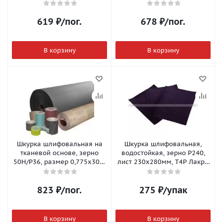
метраж
метраж
619
₽
/пог.
678
₽
/пог.
В корзину
В корзину
Шкурка шлифовальная на
Шкурка шлифовальная,
тканевой основе, зерно
водостойкая, зерно Р240,
50Н/Р36, размер 0,775х30м,
лист 230х280мм, T4P Лакра
метраж
(10шт/уп;100уп/кор)
823
₽
/пог.
275
₽
/упак
В корзину
В корзину