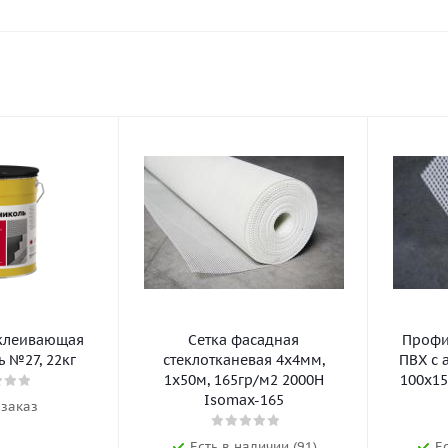
клеивающая
Сетка фасадная
Профил
 №27, 22кг
стеклотканевая 4х4мм,
ПВХ с 
1х50м, 165гр/м2 2000Н
100х15
Isomax-165
 заказ
Есть в наличии (91)
Е