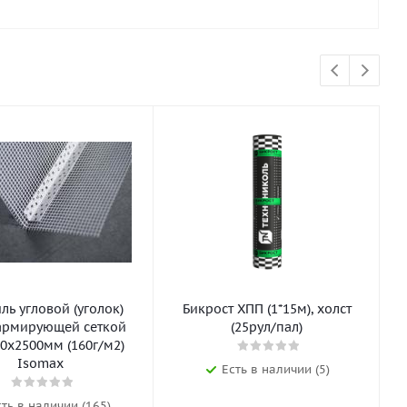
ь угловой (уголок)
Бикрост ХПП (1*15м), холст
армирующей сеткой
(25рул/пал)
0х2500мм (160г/м2)
Isomax
Есть в наличии (5)
сть в наличии (165)