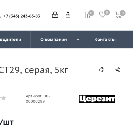
0
0
0
0
+7 (343) 243-63-83
водители
О компании
Контакты
T29, серая, 5кг
Артикул:
00-
00000289
/шт