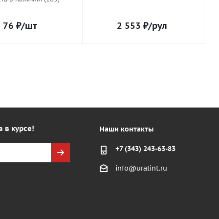
76
₽
/шт
2 553
₽
/рул
а в курсе!
Наши контакты
+7 (343) 243-63-83
info@uralint.ru