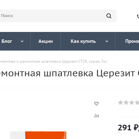
Блог
Акции
Как купить
Произ
ментная и ремонтная шпатлевка Церезит CT29, серая, 5кг
монтная шпатлевка Церезит C
291
₽