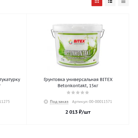
тукатурку
Грунтовка универсальная BITEX
г
Betonkontakt, 15кг
11275
Под заказ
Артикул: 00-00011571
2 013
₽
/шт