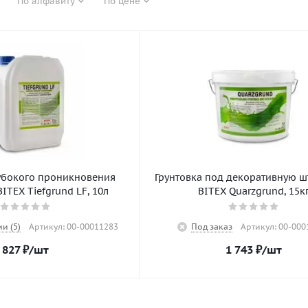
По алфавиту
По цене
лубокого проникновения
Грунтовка под декоративную ш
ITEX Tiefgrund LF, 10л
BITEX Quarzgrund, 15к
и (5)
Артикул: 00-00011283
Под заказ
Артикул: 00-000
827
₽
/шт
1 743
₽
/шт