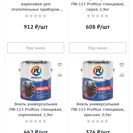
акриловая для
ПФ-115 Profilux глянцевая,
отопительных приборов,
серая, 1,9кг
база 1, 0,9 кг
912
₽
/шт
608
₽
/шт
Под заказ
Под заказ
Эмаль универсальная
Эмаль универсальная
ПФ-115 Profilux глянцевая,
ПФ-115 Profilux глянцевая,
коричневая, 1,9кг
красная, 0,9кг
662
₽
/шт
376
₽
/шт