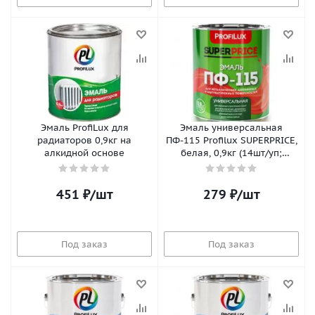
Эмаль ProfiLux для
Эмаль универсальная
радиаторов 0,9кг на
ПФ-115 Profilux SUPERPRICE,
алкидной основе
белая, 0,9кг (14шт/уп;
420шт/пал)
451
₽
/шт
279
₽
/шт
Под заказ
Под заказ